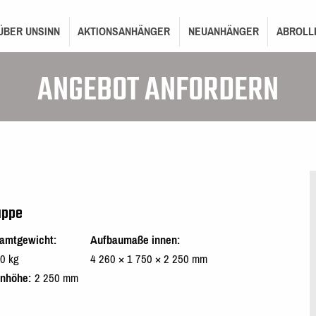
ON
ÜBER UNSINN
AKTIONSANHÄNGER
NEUANHÄNGER
ABROLL
ANGEBOT ANFORDERN
appe
amtgewicht
Aufbaumaße innen
0 kg
4 260 × 1 750 × 2 250 mm
enhöhe
2 250 mm