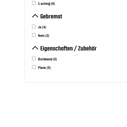
1-achsig
(6)
Gebremst
Ja
(4)
Nein
(2)
Eigenschaften / Zubehör
Bordwand
(5)
Plane
(5)