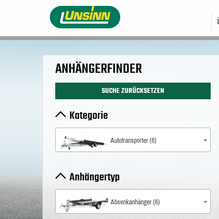
Direkt
HAUPTNAVIGATI
zum
Inhalt
ANHÄNGERFINDER
SUCHE ZURÜCKSETZEN
Kategorie
Autotransporter (6)
Anhängertyp
Absenkanhänger (6)