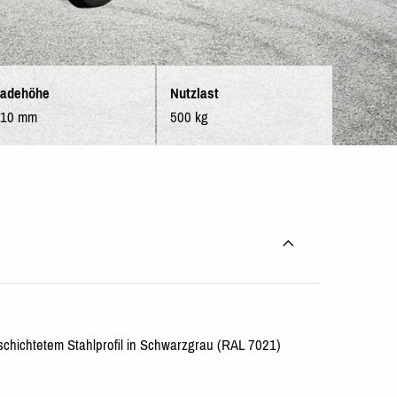
adehöhe
Nutzlast
310 mm
500 kg
eschichtetem Stahlprofil in Schwarzgrau (RAL 7021)