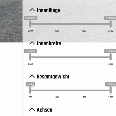
Innenlänge
2.600mm
3.750mm
2.600
3.150
3.151
3.750
Innenbreite
1.550mm
1.800mm
1.550
1.800
Gesamtgewicht
750kg
1.800kg
750
1.400
1.500
1.800
Achsen