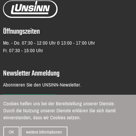
Öffnungszeiten
Mo. - Do. 07:30 - 12:00 Uhr & 13:00 - 17:00 Uhr
Fr. 07:30 - 15:00 Uhr
Newsletter Anmeldung
Abonnieren Sie den UNSINN-Newsletter.
ZUR ANMELDUNG
Cookies helfen uns bei der Bereitstellung unserer Dienste.
Durch die Nutzung unserer Dienste erklären Sie sich damit
Impressum
Datenschutz
AGB
einverstanden, dass wir Cookies setzen.
OK
weitere Informationen