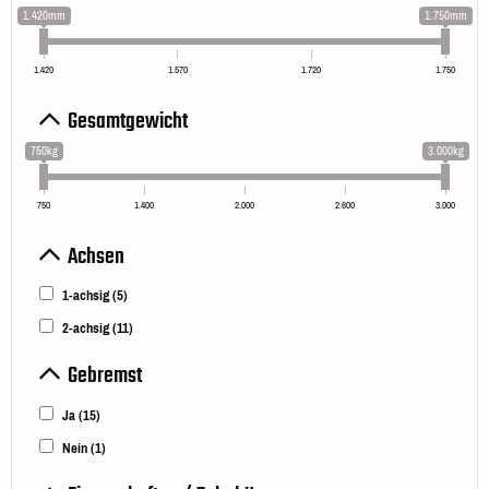
1.420mm
1.750mm
1.420
1.570
1.720
1.750
Gesamtgewicht
750kg
3.000kg
750
1.400
2.000
2.600
3.000
Achsen
1-achsig
(5)
2-achsig
(11)
Gebremst
Ja
(15)
Nein
(1)