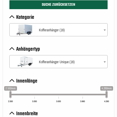
SUCHE ZURÜCKSETZEN
Kategorie
Kofferanhänger (16)
Anhängertyp
Kofferanhänger Unique (16)
Innenlänge
2.550mm
4.260mm
2.550
3.050
3.630
3.660
4.260
Innenbreite