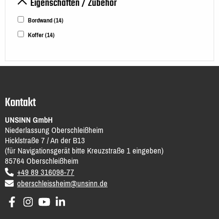
Eigenschaften / Zubehör
Bordwand
(14)
Koffer
(14)
Kontakt
UNSINN GmbH
Niederlassung Oberschleißheim
Hicklstraße 7 / An der B13
(für Navigationsgerät bitte Kreuzstraße 1 eingeben)
85764
Oberschleißheim
DE
voice
+49 89 316098-77
email
oberschleissheim@unsinn.de