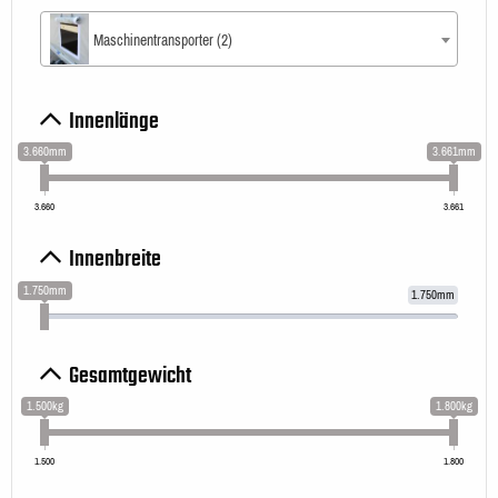
Maschinentransporter (2)
Innenlänge
3.660mm
3.661mm
3.660
3.661
Innenbreite
1.750mm
1.750mm
Gesamtgewicht
1.500kg
1.800kg
1.500
1.800