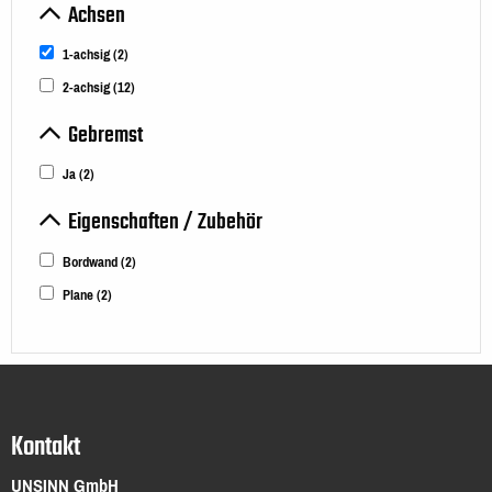
Achsen
1-achsig
(2)
2-achsig
(12)
Gebremst
Ja
(2)
Eigenschaften / Zubehör
Bordwand
(2)
Plane
(2)
Kontakt
UNSINN GmbH