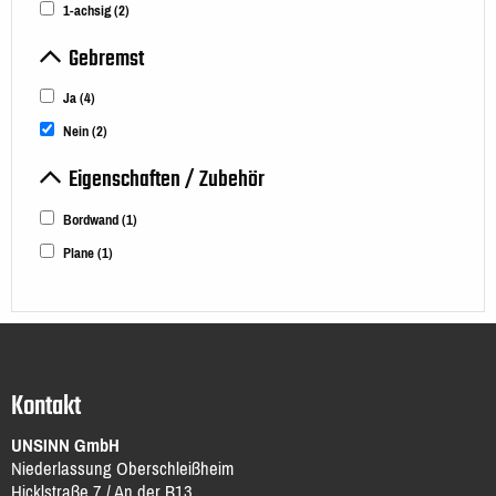
1-achsig
(2)
Gebremst
Ja
(4)
Nein
(2)
Eigenschaften / Zubehör
Bordwand
(1)
Plane
(1)
Kontakt
UNSINN GmbH
Niederlassung Oberschleißheim
Hicklstraße 7 / An der B13