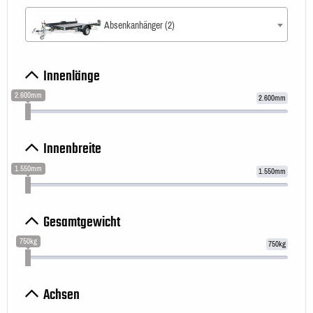
Absenkanhänger (2)
Innenlänge
2.600mm
2.600mm
Innenbreite
1.550mm
1.550mm
Gesamtgewicht
750kg
750kg
Achsen