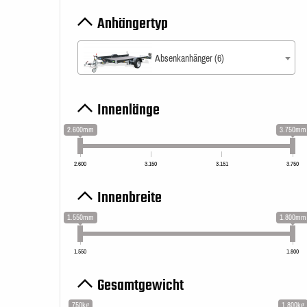
Anhängertyp
Absenkanhänger (6)
Innenlänge
2.600mm
3.750mm
2.600
3.150
3.151
3.750
Innenbreite
1.550mm
1.800mm
1.550
1.800
Gesamtgewicht
750kg
1.800kg