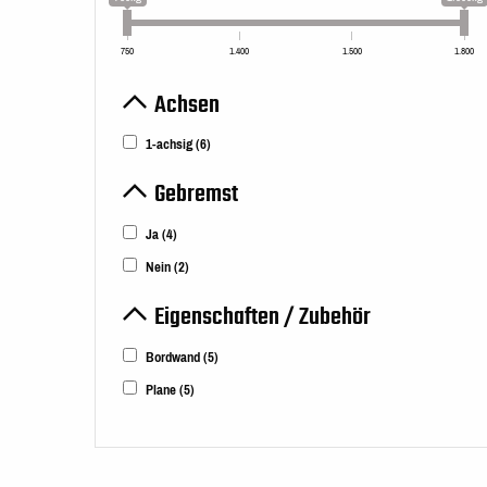
750
1.400
1.500
1.800
Achsen
1-achsig
(6)
Gebremst
Ja
(4)
Nein
(2)
Eigenschaften / Zubehör
Bordwand
(5)
Plane
(5)