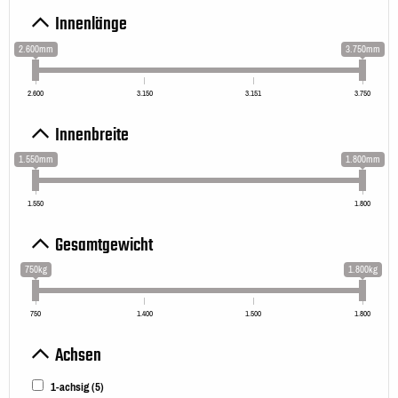
Innenlänge
2.600mm
3.750mm
2.600
3.150
3.151
3.750
Innenbreite
1.550mm
1.800mm
1.550
1.800
Gesamtgewicht
750kg
1.800kg
750
1.400
1.500
1.800
Achsen
1-achsig
(5)